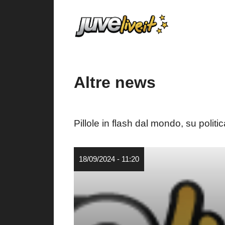
Vai
al
contenuto
Altre news
Pillole in flash dal mondo, su politi
18/09/2024 - 11:20