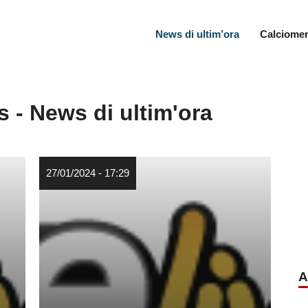
News di ultim’ora
Calciomer
s - News di ultim'ora
27/01/2024 - 17:29
A