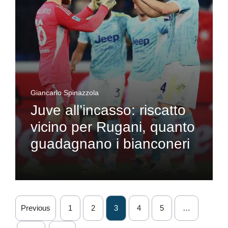
Giancarlo Spinazzola
Juve all’incasso: riscatto
vicino per Rugani, quanto
guadagnano i bianconeri
Previous
1
2
3
4
5
…