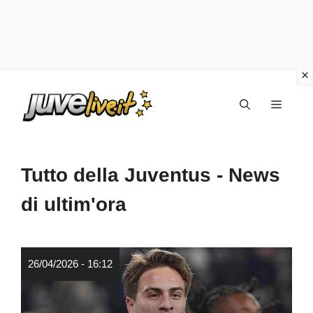
Vai
Menu
al
contenuto
Tutto della Juventus - News
di ultim'ora
26/04/2026 - 16:12