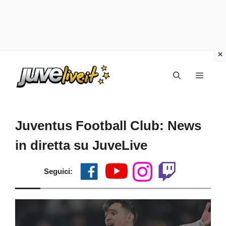
Vai
Menu
al
contenuto
Juventus Football Club: News
in diretta su JuveLive
Seguici: