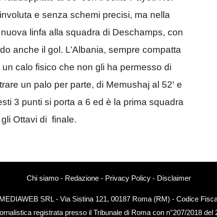
involuta e senza schemi precisi, ma nella
o nuova linfa alla squadra di Deschamps, con
ndo anche il gol. L’Albania, sempre compatta
to un calo fisico che non gli ha permesso di
trare un palo per parte, di Memushaj al 52′ e
sti 3 punti si porta a 6 ed è la prima squadra
li Ottavi di finale.
Chi siamo
-
Redazione
-
Privacy Policy
-
Disclaimer
EXTMEDIAWEB SRL - Via Sistina 121, 00187 Roma (RM) - Codice Fiscal
ornalistica registrata presso il Tribunale di Roma con n°207/2018 del