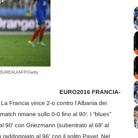
N BUREAU/AFP/Getty
EURO2016 FRANCIA-
–
La Francia vince 2-o contro l’Albania dei
match rimane sullo 0-0 fino al 90′. I “blues”
 al 90′ con Griezmann (subentrato al 68′ al
addoppiato al 96′ con il solito Payet. Nel