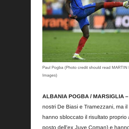
Paul Pogba (Photo credit should read MARTI
Images)
ALBANIA POGBA / MARSIGLIA 
nostri De Biasi e Tramezzani, ma il 
hanno sbloccato il risultato proprio
posto dell’ex Juve Coman) e hanno r