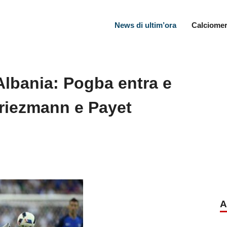
News di ultim’ora
Calciomer
Albania: Pogba entra e
Griezmann e Payet
A