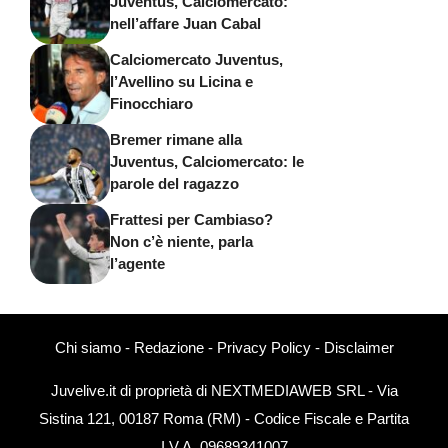
Juventus, Calciomercato:
nell’affare Juan Cabal
Calciomercato Juventus,
l’Avellino su Licina e
Finocchiaro
Bremer rimane alla
Juventus, Calciomercato: le
parole del ragazzo
Frattesi per Cambiaso?
Non c’è niente, parla
l’agente
Chi siamo
-
Redazione
-
Privacy Policy
-
Disclaimer
Juvelive.it di proprietà di NEXTMEDIAWEB SRL - Via
Sistina 121, 00187 Roma (RM) - Codice Fiscale e Partita
I.V.A. 09689341007