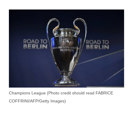
Champions League (Photo credit should read FABRICE
COFFRINI/AFP/Getty Images)