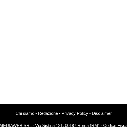
Chi siamo
-
Redazione
-
Privacy Policy
-
Disclaimer
EXTMEDIAWEB SRL - Via Sistina 121, 00187 Roma (RM) - Codice Fiscal