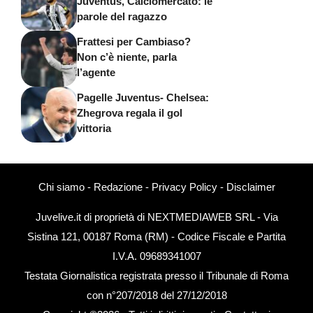
Juventus, Calciomercato: le
parole del ragazzo
Frattesi per Cambiaso?
Non c’è niente, parla
l’agente
Pagelle Juventus- Chelsea:
Zhegrova regala il gol
vittoria
Chi siamo
-
Redazione
-
Privacy Policy
-
Disclaimer
Juvelive.it di proprietà di NEXTMEDIAWEB SRL - Via
Sistina 121, 00187 Roma (RM) - Codice Fiscale e Partita
I.V.A. 09689341007
Testata Giornalistica registrata presso il Tribunale di Roma
con n°207/2018 del 27/12/2018