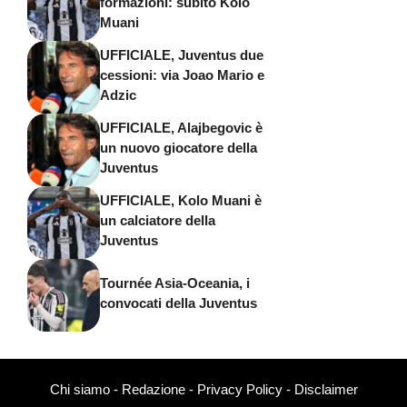
formazioni: subito Kolo
Muani
UFFICIALE, Juventus due
cessioni: via Joao Mario e
Adzic
UFFICIALE, Alajbegovic è
un nuovo giocatore della
Juventus
UFFICIALE, Kolo Muani è
un calciatore della
Juventus
Tournée Asia-Oceania, i
convocati della Juventus
Chi siamo
-
Redazione
-
Privacy Policy
-
Disclaimer