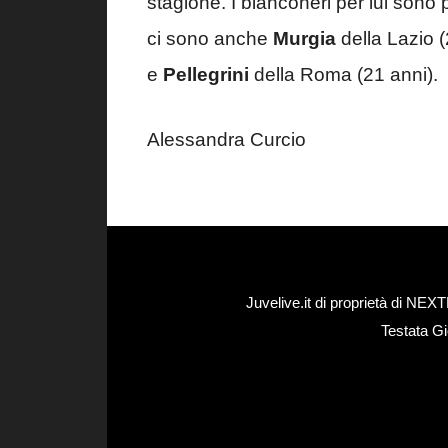
stagione. I bianconeri per lui sono p
ci sono anche
Murgia
della Lazio 
e
Pellegrini
della Roma (21 anni).
Alessandra Curcio
Juvelive.it di proprietà di N
Testata Gi