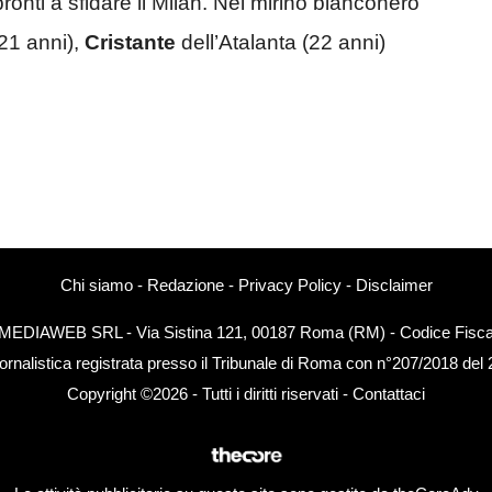
ronti a sfidare il Milan. Nel mirino bianconero
(21 anni),
Cristante
dell’Atalanta (22 anni)
Chi siamo
-
Redazione
-
Privacy Policy
-
Disclaimer
EXTMEDIAWEB SRL - Via Sistina 121, 00187 Roma (RM) - Codice Fiscal
ornalistica registrata presso il Tribunale di Roma con n°207/2018 del
Copyright ©2026 - Tutti i diritti riservati -
Contattaci