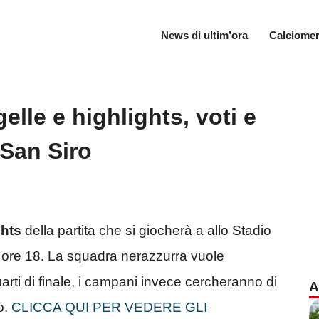
News di ultim’ora
Calciomer
lle e highlights, voti e
 San Siro
ghts
della partita che si giocherà a allo Stadio
e ore 18. La squadra nerazzurra vuole
uarti di finale, i campani invece cercheranno di
A
o.
CLICCA QUI PER VEDERE GLI