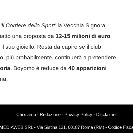
‘Il Corriere dello Sport’
la Vecchia Signora
piatto una proposta da
12-15 milioni di euro
 suo gioiello. Resta da capire se il club
 o, più probabilmente, continuerà a pretendere
oria
. Boyomo è reduce da
40 apparizioni
na.
Chi siamo
-
Redazione
-
Privacy Policy
-
Disclaimer
EXTMEDIAWEB SRL - Via Sistina 121, 00187 Roma (RM) - Codice Fiscal