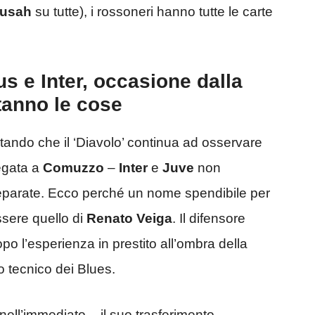
Musah
su tutte), i rossoneri hanno tutte le carte
s e Inter, occasione dalla
tanno le cose
ando che il ‘Diavolo’ continua ad osservare
legata a
Comuzzo
–
Inter
e
Juve
non
preparate. Ecco perché un nome spendibile per
sere quello di
Renato Veiga
. Il difensore
po l’esperienza in prestito all’ombra della
o tecnico dei Blues.
ell’immediato – il suo trasferimento