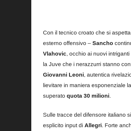
Con il tecnico croato che si aspett
esterno offensivo –
Sancho
continu
Vlahovic
, occhio ai nuovi intriganti
la Juve che i nerazzurri stanno co
Giovanni Leoni
, autentica rivela
lievitare in maniera esponenziale
superato
quota 30 milioni
.
Sulle tracce del difensore italiano s
esplicito input di
Allegri
. Forte anc