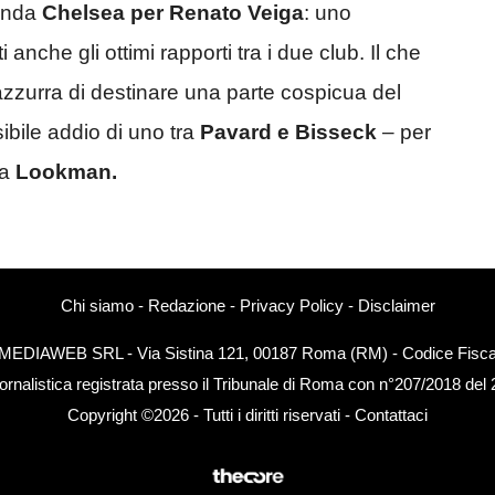
ponda
Chelsea per Renato Veiga
: uno
i anche gli ottimi rapporti tra i due club. Il che
azzurra di destinare una parte cospicua del
sibile addio di uno tra
Pavard e Bisseck
– per
la
Lookman.
Chi siamo
-
Redazione
-
Privacy Policy
-
Disclaimer
EXTMEDIAWEB SRL - Via Sistina 121, 00187 Roma (RM) - Codice Fiscal
ornalistica registrata presso il Tribunale di Roma con n°207/2018 del
Copyright ©2026 - Tutti i diritti riservati -
Contattaci