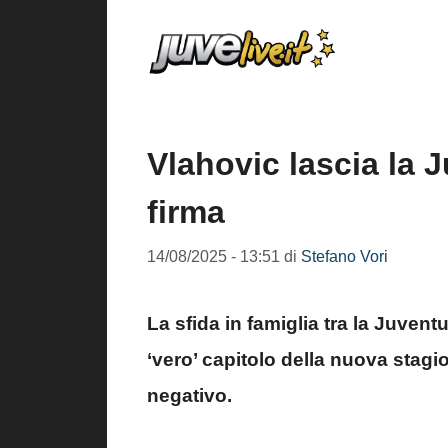
Vai
al
contenuto
Vlahovic lascia la J
firma
14/08/2025 - 13:51
di
Stefano Vori
La sfida in famiglia tra la Juven
‘vero’ capitolo della nuova stag
negativo.