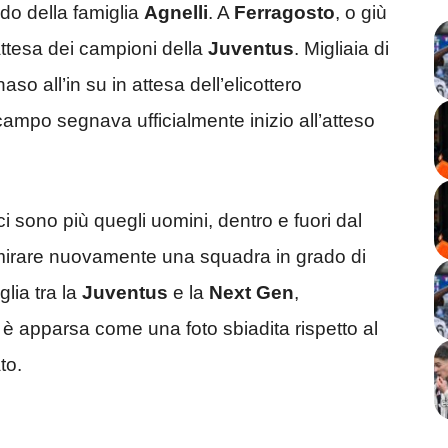
eudo della famiglia
Agnelli
. A
Ferragosto
, o giù
attesa dei campioni della
Juventus
. Migliaia di
aso all’in su in attesa dell’elicottero
campo segnava ufficialmente inizio all’atteso
i sono più quegli uomini, dentro e fuori dal
mirare nuovamente una squadra in grado di
lia tra la
Juventus
e la
Next Gen
,
, è apparsa come una foto sbiadita rispetto al
to.