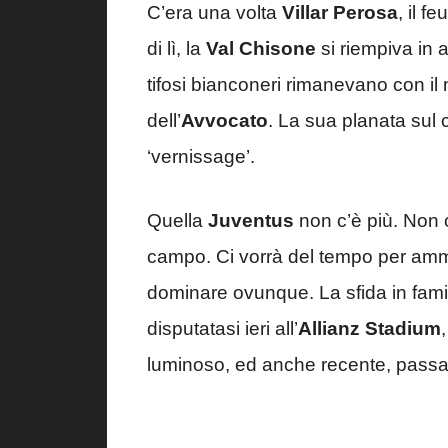
C’era una volta
Villar Perosa
, il f
di lì, la
Val Chisone
si riempiva in 
tifosi bianconeri rimanevano con il n
dell’
Avvocato
. La sua planata sul 
‘vernissage’.
Quella
Juventus
non c’è più. Non c
campo. Ci vorrà del tempo per am
dominare ovunque. La sfida in famig
disputatasi ieri all’
Allianz Stadium
luminoso, ed anche recente, passa