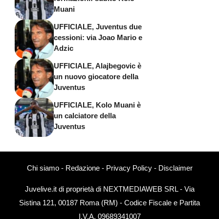
Muani
UFFICIALE, Juventus due
cessioni: via Joao Mario e
Adzic
UFFICIALE, Alajbegovic è
un nuovo giocatore della
Juventus
UFFICIALE, Kolo Muani è
un calciatore della
Juventus
Chi siamo
-
Redazione
-
Privacy Policy
-
Disclaimer
Juvelive.it di proprietà di NEXTMEDIAWEB SRL - Via
Sistina 121, 00187 Roma (RM) - Codice Fiscale e Partita
I.V.A. 09689341007