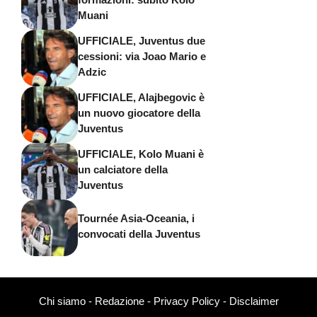
Muani
UFFICIALE, Juventus due
cessioni: via Joao Mario e
Adzic
UFFICIALE, Alajbegovic è
un nuovo giocatore della
Juventus
UFFICIALE, Kolo Muani è
un calciatore della
Juventus
Tournée Asia-Oceania, i
convocati della Juventus
Chi siamo
-
Redazione
-
Privacy Policy
-
Disclaimer