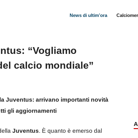
News di ultim’ora
Calciomer
entus: “Vogliamo
i del calcio mondiale”
lla Juventus: arrivano importanti novità
tti gli aggiornamenti
A
della
Juventus
. È quanto è emerso dal