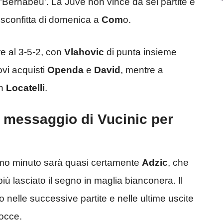
l ‘Bernabeu’. La Juve non vince da sei partite e
 sconfitta di domenica a
Com
o.
re al 3-5-2, con
Vlahovic
di punta insieme
ovi acquisti
Openda
e
David
, mentre a
an
Locatelli
.
l messaggio di Vucinic per
imo minuto sarà quasi certamente
Adzic
, che
iù lasciato il segno in maglia bianconera. Il
nelle successive partite e nelle ultime uscite
gocce.