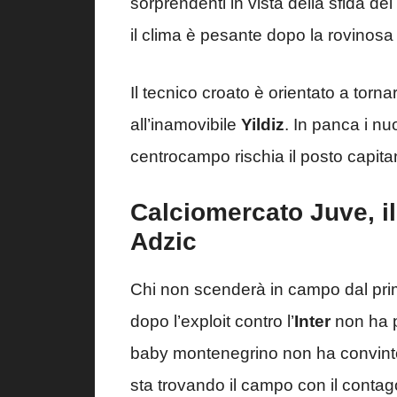
sorprendenti in vista della sfida de
il clima è pesante dopo la rovinosa
Il tecnico croato è orientato a torna
all’inamovibile
Yildiz
. In panca i nu
centrocampo rischia il posto capit
Calciomercato Juve, i
Adzic
Chi non scenderà in campo dal pr
dopo l’exploit contro l’
Inter
non ha p
baby montenegrino non ha convinto 
sta trovando il campo con il conta