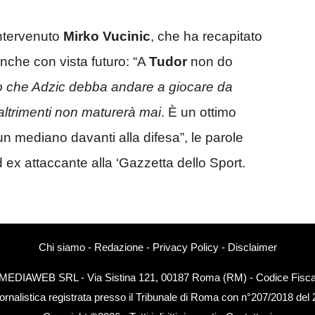
intervenuto
Mirko Vucinic
, che ha recapitato
nche con vista futuro: “A
Tudor
non do
 che Adzic debba andare a giocare da
altrimenti non maturerà mai
. È un ottimo
 mediano davanti alla difesa”, le parole
 ex attaccante alla ‘Gazzetta dello Sport.
Chi siamo
-
Redazione
-
Privacy Policy
-
Disclaimer
EXTMEDIAWEB SRL - Via Sistina 121, 00187 Roma (RM) - Codice Fiscal
ornalistica registrata presso il Tribunale di Roma con n°207/2018 del