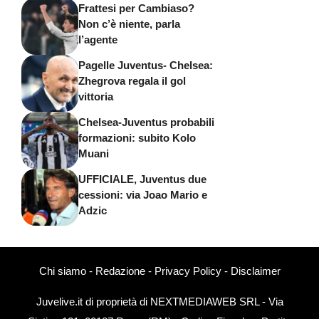
Frattesi per Cambiaso?
Non c’è niente, parla
l’agente
Pagelle Juventus- Chelsea:
Zhegrova regala il gol
vittoria
Chelsea-Juventus probabili
formazioni: subito Kolo
Muani
UFFICIALE, Juventus due
cessioni: via Joao Mario e
Adzic
Chi siamo
-
Redazione
-
Privacy Policy
-
Disclaimer
Juvelive.it di proprietà di NEXTMEDIAWEB SRL - Via