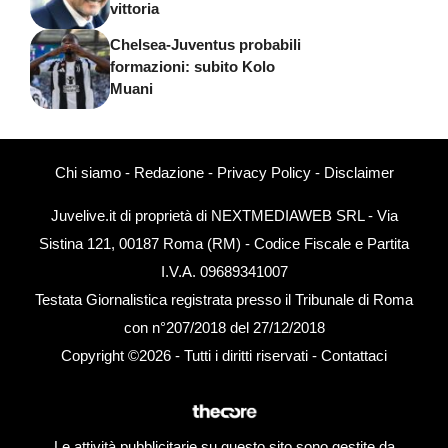
vittoria
Chelsea-Juventus probabili
formazioni: subito Kolo
Muani
Chi siamo
-
Redazione
-
Privacy Policy
-
Disclaimer
Juvelive.it di proprietà di NEXTMEDIAWEB SRL - Via
Sistina 121, 00187 Roma (RM) - Codice Fiscale e Partita
I.V.A. 09689341007
Testata Giornalistica registrata presso il Tribunale di Roma
con n°207/2018 del 27/12/2018
Copyright ©2026 - Tutti i diritti riservati -
Contattaci
Le attività pubblicitarie su questo sito sono gestite da