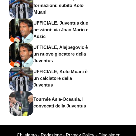
formazioni: subito Kolo
Muani
UFFICIALE, Juventus due
cessioni: via Joao Mario e
Adzic
UFFICIALE, Alajbegovic è
un nuovo giocatore della
Juventus
UFFICIALE, Kolo Muani è
un calciatore della
Juventus
Tournée Asia-Oceania, i
convocati della Juventus
Chi siamo
-
Redazione
-
Privacy Policy
-
Disclaimer