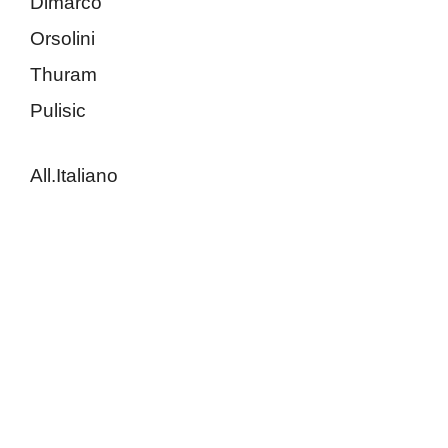
Dimarco
Orsolini
Thuram
Pulisic
All.Italiano