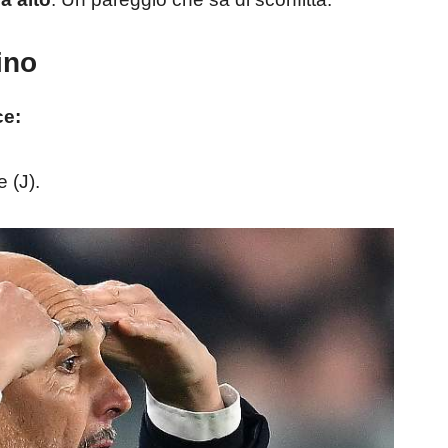
ino
ce:
 (J).