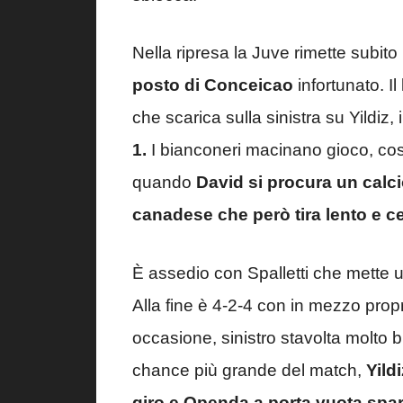
Nella ripresa la Juve rimette subit
posto di Conceicao
infortunato. I
che scarica sulla sinistra su Yildiz, 
1.
I bianconeri macinano gioco, cos
quando
David si procura un calcio 
canadese che però tira lento e c
È assedio con Spalletti che mette u
Alla fine è 4-2-4 con in mezzo prop
occasione, sinistro stavolta molto b
chance più grande del match,
Yild
giro e Openda a porta vuota spar