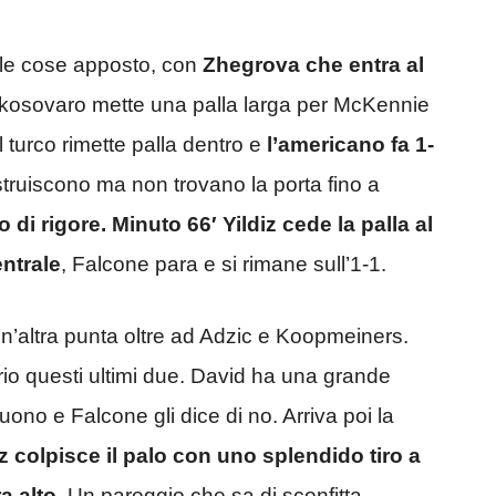
o le cose apposto, con
Zhegrova che entra al
l kosovaro mette una palla larga per McKennie
il turco rimette palla dentro e
l’americano fa 1-
truiscono ma non trovano la porta fino a
di rigore. Minuto 66′ Yildiz cede la palla al
entrale
, Falcone para e si rimane sull’1-1.
n’altra punta oltre ad Adzic e Koopmeiners.
rio questi ultimi due. David ha una grande
uono e Falcone gli dice di no. Arriva poi la
iz colpisce il palo con uno splendido tiro a
a alto
. Un pareggio che sa di sconfitta.