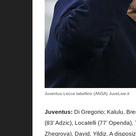
Juventus-Lecce tabellino (ANSA) JuveLive.it
Juventus:
Di Gregorio; Kalulu, Br
(83’ Adzic), Locatelli (77’ Openda
Zhegrova), David, Yildiz. A disposiz