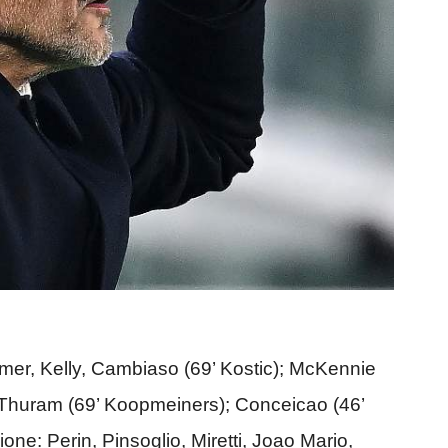
emer, Kelly, Cambiaso (69’ Kostic); McKennie
), Thuram (69’ Koopmeiners); Conceicao (46’
ione: Perin, Pinsoglio, Miretti, Joao Mario,