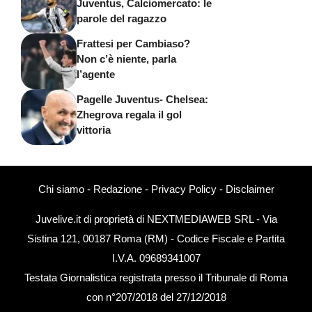
Juventus, Calciomercato: le
parole del ragazzo
Frattesi per Cambiaso?
Non c’è niente, parla
l’agente
Pagelle Juventus- Chelsea:
Zhegrova regala il gol
vittoria
Chi siamo
-
Redazione
-
Privacy Policy
-
Disclaimer
Juvelive.it di proprietà di NEXTMEDIAWEB SRL - Via
Sistina 121, 00187 Roma (RM) - Codice Fiscale e Partita
I.V.A. 09689341007
Testata Giornalistica registrata presso il Tribunale di Roma
con n°207/2018 del 27/12/2018