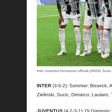
Inter Juventus formazioni ufficiali (ANSA) JuveLi
INTER
(3-5-2): Sommer; Bisseck, Ak
Zielinski, Sucic, Dimarco; Lautaro, 
JUVENTUS
(4-2-3-1): Di Gregorio;