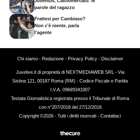
Juventus, Calciomercato: le
parole del ragazzo
Frattesi per Cambiaso?
Non c’è niente, parla
l’agente
Chi siamo
-
Redazione
-
Privacy Policy
-
Disclaimer
Juvelive.it di proprietà di NEXTMEDIAWEB SRL - Via
Sistina 121, 00187 Roma (RM) - Codice Fiscale e Partita
I.V.A. 09689341007
Testata Giornalistica registrata presso il Tribunale di Roma
con n°207/2018 del 27/12/2018
Copyright ©2026 - Tutti i diritti riservati -
Contattaci