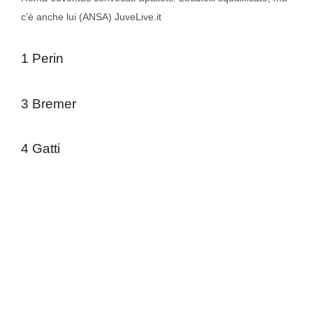
c’è anche lui (ANSA) JuveLive.it
1 Perin
3 Bremer
4 Gatti