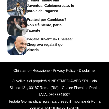
Bremer rimane alla
Juventus, Calciomercato: le
parole del ragazzo
Frattesi per Cambiaso?
Non c’è niente, parla
l’agente
Pagelle Juventus- Chelsea:
Zhegrova regala il gol
vittoria
Chi siamo
-
Redazione
-
Privacy Policy
-
Disclaimer
Juvelive.it di proprietà di NEXTMEDIAWEB SRL - Via
Sistina 121, 00187 Roma (RM) - Codice Fiscale e Partita
I.V.A. 09689341007
Testata Giornalistica registrata presso il Tribunale di Roma
con n°207/2018 del 27/12/2018