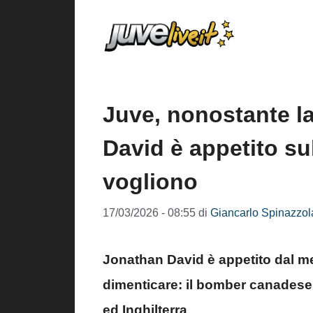
Vai
al
contenuto
Juve, nonostante l
David è appetito su
vogliono
17/03/2026 - 08:55
di
Giancarlo Spinazzol
Jonathan David è appetito dal me
dimenticare: il bomber canadese 
ed Inghilterra