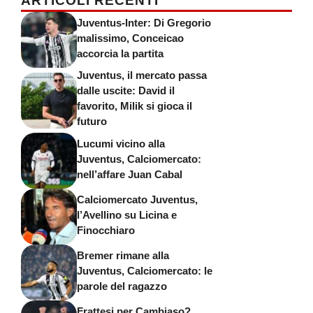
ARTICOLI RECENTI
Juventus-Inter: Di Gregorio
malissimo, Conceicao
accorcia la partita
Juventus, il mercato passa
dalle uscite: David il
favorito, Milik si gioca il
futuro
Lucumi vicino alla
Juventus, Calciomercato:
nell’affare Juan Cabal
Calciomercato Juventus,
l’Avellino su Licina e
Finocchiaro
Bremer rimane alla
Juventus, Calciomercato: le
parole del ragazzo
Frattesi per Cambiaso?