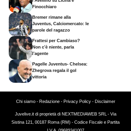
l’Avellino su Licina e
Finocchiaro
Bremer rimane alla
Juventus, Calciomercato: le
parole del ragazzo
Frattesi per Cambiaso?
Non c’è niente, parla
l’agente
Pagelle Juventus- Chelsea:
Zhegrova regala il gol
vittoria
Chi siamo
-
Redazione
-
Privacy Policy
-
Disclaimer
Juvelive.it di proprietà di NEXTMEDIAWEB SRL - Via
Sistina 121, 00187 Roma (RM) - Codice Fiscale e Partita
I.V.A. 09689341007