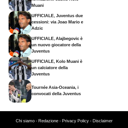
Muani
UFFICIALE, Juventus due
cessioni: via Joao Mario e
Adzic
UFFICIALE, Alajbegovic è
un nuovo giocatore della
Juventus
UFFICIALE, Kolo Muani è
un calciatore della
Juventus
Tournée Asia-Oceania, i
convocati della Juventus
Chi siamo
-
Redazione
-
Privacy Policy
-
Disclaimer