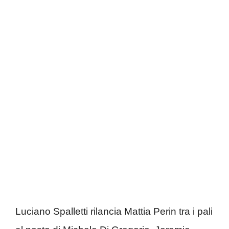
Luciano Spalletti rilancia Mattia Perin tra i pali