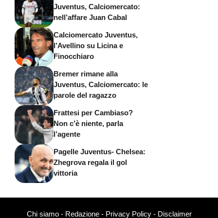
Juventus, Calciomercato:
nell’affare Juan Cabal
Calciomercato Juventus,
l’Avellino su Licina e
Finocchiaro
Bremer rimane alla
Juventus, Calciomercato: le
parole del ragazzo
Frattesi per Cambiaso?
Non c’è niente, parla
l’agente
Pagelle Juventus- Chelsea:
Zhegrova regala il gol
vittoria
Chi siamo
-
Redazione
-
Privacy Policy
-
Disclaimer