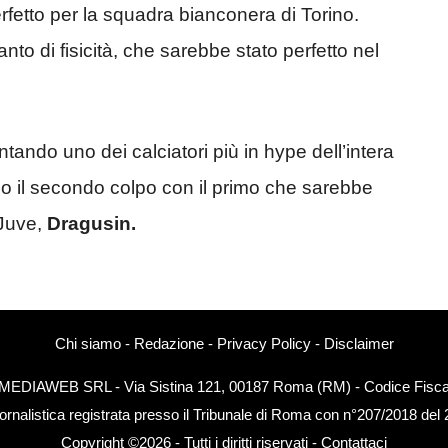
rfetto per la squadra bianconera di Torino.
anto di fisicità, che sarebbe stato perfetto nel
tando uno dei calciatori più in hype dell’intera
no il secondo colpo con il primo che sarebbe
 Juve,
Dragusin.
Chi siamo
-
Redazione
-
Privacy Policy
-
Disclaimer
EXTMEDIAWEB SRL - Via Sistina 121, 00187 Roma (RM) - Codice Fiscal
ornalistica registrata presso il Tribunale di Roma con n°207/2018 del
Copyright ©2026 - Tutti i diritti riservati -
Contattaci