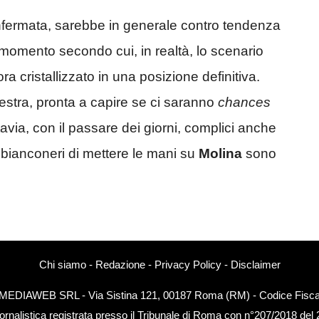
nfermata, sarebbe in generale contro tendenza
 momento secondo cui, in realtà, lo scenario
a cristallizzato in una posizione definitiva.
nestra, pronta a capire se ci saranno
chances
tavia, con il passare dei giorni, complici anche
 bianconeri di mettere le mani su
Molina
sono
Chi siamo
-
Redazione
-
Privacy Policy
-
Disclaimer
EXTMEDIAWEB SRL - Via Sistina 121, 00187 Roma (RM) - Codice Fiscal
ornalistica registrata presso il Tribunale di Roma con n°207/2018 del