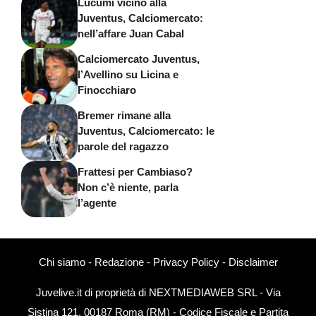
Lucumi vicino alla
Juventus, Calciomercato:
nell’affare Juan Cabal
Calciomercato Juventus,
l’Avellino su Licina e
Finocchiaro
Bremer rimane alla
Juventus, Calciomercato: le
parole del ragazzo
Frattesi per Cambiaso?
Non c’è niente, parla
l’agente
Chi siamo
-
Redazione
-
Privacy Policy
-
Disclaimer
Juvelive.it di proprietà di NEXTMEDIAWEB SRL - Via
Sistina 121, 00187 Roma (RM) - Codice Fiscale e Partita