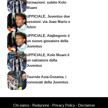
formazioni: subito Kolo
Muani
UFFICIALE, Juventus due
cessioni: via Joao Mario e
Adzic
UFFICIALE, Alajbegovic è
un nuovo giocatore della
Juventus
UFFICIALE, Kolo Muani è
un calciatore della
Juventus
Tournée Asia-Oceania, i
convocati della Juventus
Chi siamo
-
Redazione
-
Privacy Policy
-
Disclaimer