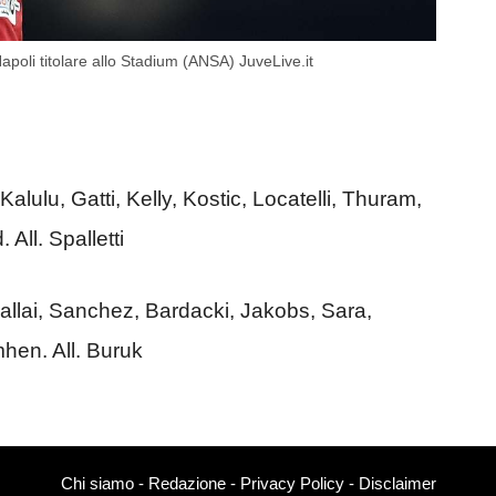
poli titolare allo Stadium (ANSA) JuveLive.it
Kalulu, Gatti, Kelly, Kostic, Locatelli, Thuram,
All. Spalletti
Sallai, Sanchez, Bardacki, Jakobs, Sara,
hen. All. Buruk
Chi siamo
-
Redazione
-
Privacy Policy
-
Disclaimer