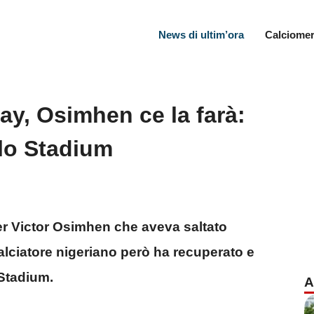
News di ultim’ora
Calciomer
ay, Osimhen ce la farà:
llo Stadium
 per Victor Osimhen che aveva saltato
l calciatore nigeriano però ha recuperato e
 Stadium.
A