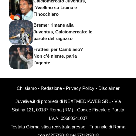
Calciomercato Juventus,
l’Avellino su Licina e
Finocchiaro
Bremer rimane alla
Juventus, Calciomercato: le
parole del ragazzo
Frattesi per Cambiaso?
Non c’è niente, parla
l’agente
Chi siamo
-
Redazione
-
Privacy Policy
-
Disclaimer
Juvelive.it di proprietà di NEXTMEDIAWEB SRL - Via
Sistina 121, 00187 Roma (RM) - Codice Fiscale e Partita
I.V.A. 09689341007
Testata Giornalistica registrata presso il Tribunale di Roma
con n°207/2018 del 27/12/2018