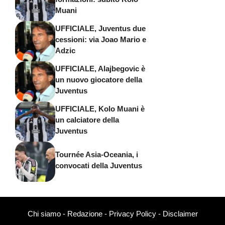
Muani
UFFICIALE, Juventus due
cessioni: via Joao Mario e
Adzic
UFFICIALE, Alajbegovic è
un nuovo giocatore della
Juventus
UFFICIALE, Kolo Muani è
un calciatore della
Juventus
Tournée Asia-Oceania, i
convocati della Juventus
Chi siamo
-
Redazione
-
Privacy Policy
-
Disclaimer