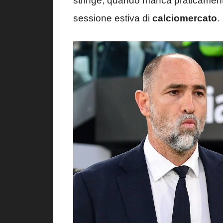
stringe, quando manca praticament
sessione estiva di
calciomercato
.