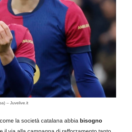
sa) – Juvelive.it
o, come la società catalana abbia
bisogno
e il via alla campagna di rafforzamento tanto