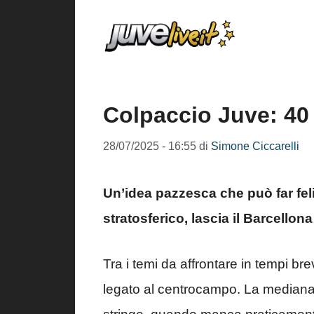
Vai
al
contenuto
Colpaccio Juve: 40 
28/07/2025 - 16:55
di
Simone Ciccarelli
Un’idea pazzesca che può far feli
stratosferico, lascia il Barcellona
Tra i temi da affrontare in tempi br
legato al centrocampo. La mediana