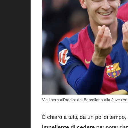
Via libera all’addio: dal Barcellona alla Juve (An
È chiaro a tutti, da un po’ di temp
impellente di cedere
per poter dar