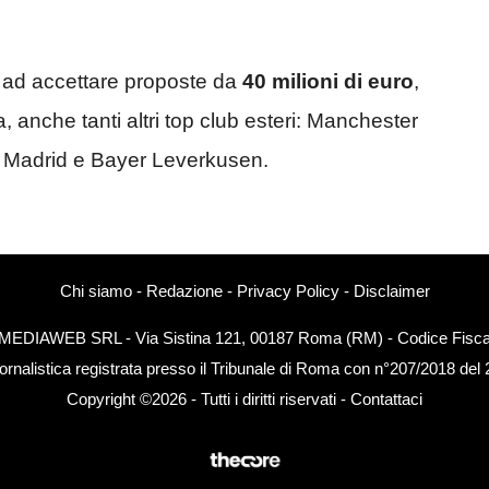
o ad accettare proposte da
40 milioni di euro
,
a, anche tanti altri top club esteri: Manchester
co Madrid e Bayer Leverkusen.
Chi siamo
-
Redazione
-
Privacy Policy
-
Disclaimer
EXTMEDIAWEB SRL - Via Sistina 121, 00187 Roma (RM) - Codice Fiscal
ornalistica registrata presso il Tribunale di Roma con n°207/2018 del
Copyright ©2026 - Tutti i diritti riservati -
Contattaci