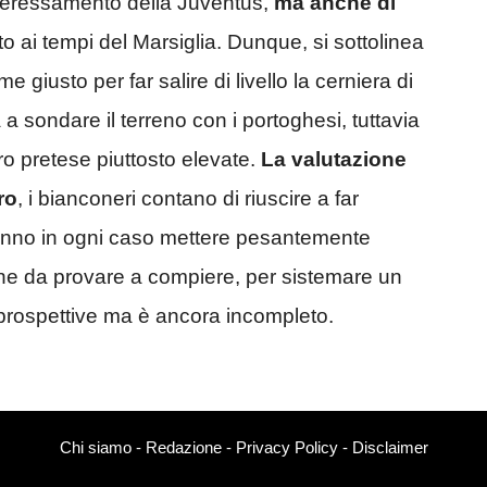
interessamento della Juventus,
ma anche di
to ai tempi del Marsiglia. Dunque, si sottolinea
 giusto per far salire di livello la cerniera di
sondare il terreno con i portoghesi, tuttavia
 loro pretese piuttosto elevate.
La valutazione
ro
, i bianconeri contano di riuscire a far
anno in ogni caso mettere pesantemente
one da provare a compiere, per sistemare un
rospettive ma è ancora incompleto.
Chi siamo
-
Redazione
-
Privacy Policy
-
Disclaimer