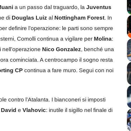
Muani
a un passo dal traguardo, la
Juventus
ne di
Douglas Luiz
al
Nottingham Forest
. In
per definire l’operazione: le parti sono sempre
esterni, Comolli continua a vigilare per
Molina
:
ri nell’operazione
Nico Gonzalez
, benché una
ncora cominciata. A centrocampo il sogno resta
rting CP
continua a fare muro. Segui con noi
e contro l’Atalanta. I bianconeri si imposti
i
David
e
Vlahovic
: inutile il sigillo nel finale di