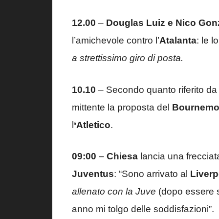
12.00
–
Douglas Luiz e Nico Gon
l’amichevole contro l’
Atalanta
: le l
a strettissimo giro di posta.
10.10
– Secondo quanto riferito da
mittente la proposta del
Bournemo
l
‘Atletico
.
09:00
–
Chiesa
lancia una frecciat
Juventus
: “Sono arrivato al
Liverp
allenato con la Juve
(dopo essere st
anno mi tolgo delle soddisfazioni”.