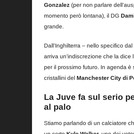
Gonzalez
(per non parlare dell’au
momento però lontana), il DG
Dami
grande.
Dall’Inghilterra – nello specifico da
arriva un’indiscrezione che la dice
per il prossimo futuro. In agenda è 
cristallini del
Manchester City di P
La Juve fa sul serio per
al palo
Stiamo parlando di un calciatore 
un certo
Kyle Walker,
uno dei vete