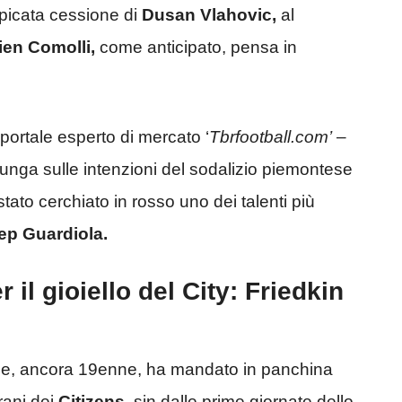
spicata cessione di
Dusan Vlahovic,
al
en Comolli,
come anticipato, pensa in
l portale esperto di mercato ‘
Tbrfootball.com’
–
 lunga sulle intenzioni del sodalizio piemontese
stato cerchiato in rosso uno dei talenti più
ep Guardiola.
 il gioiello del City: Friedkin
che, ancora 19enne, ha mandato in panchina
rani dei
Citizens
, sin dalle prime giornate dello