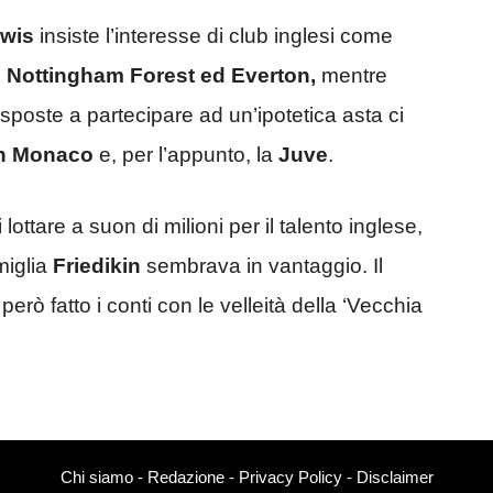
wis
insiste l’interesse di club inglesi come
m, Nottingham Forest ed Everton,
mentre
isposte a partecipare ad un’ipotetica asta ci
rn Monaco
e, per l’appunto, la
Juve
.
ottare a suon di milioni per il talento inglese,
miglia
Friedikin
sembrava in vantaggio. Il
rò fatto i conti con le velleità della ‘Vecchia
Chi siamo
-
Redazione
-
Privacy Policy
-
Disclaimer