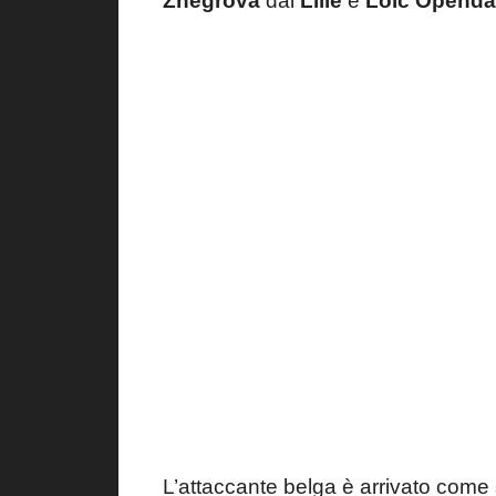
Zhegrova
dal
Lille
e
Loic Opend
L’attaccante belga è arrivato come 