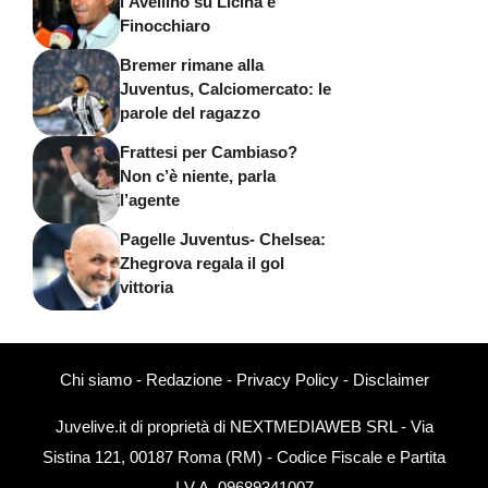
l’Avellino su Licina e
Finocchiaro
Bremer rimane alla
Juventus, Calciomercato: le
parole del ragazzo
Frattesi per Cambiaso?
Non c’è niente, parla
l’agente
Pagelle Juventus- Chelsea:
Zhegrova regala il gol
vittoria
Chi siamo
-
Redazione
-
Privacy Policy
-
Disclaimer
Juvelive.it di proprietà di NEXTMEDIAWEB SRL - Via
Sistina 121, 00187 Roma (RM) - Codice Fiscale e Partita
I.V.A. 09689341007