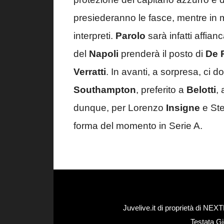
presiederanno le fasce, mentre in
interpreti.
Parolo
sarà infatti affian
del
Napoli
prenderà il posto di
De 
Verratti
. In avanti, a sorpresa, ci
Southampton
, preferito a
Belotti
,
dunque, per Lorenzo
Insigne
e St
forma del momento in Serie A.
Juvelive.it di proprietà di N
Testata Gi