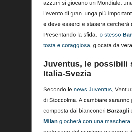
azzurri si giocano un Mondiale, una
l’evento di gran lunga più importante
e deve esserci e stasera cercherà di 
Presentando la sfida,
lo stesso
Bar
tosta e coraggiosa
, giocata da ver
Juventus, le possibili 
Italia-Svezia
Secondo le
news Juventus
, Ventur
di Stoccolma. A cambiare saranno per
composta dai bianconeri
Barzagli
Milan
giocherà con una maschera p
protezione del capitano azzurro e 