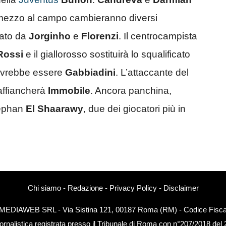
 mezzo al campo cambieranno diversi
cato da
Jorginho
e
Florenzi
. Il centrocampista
Rossi
e il giallorosso sostituirà lo squalificato
 dovrebbe essere
Gabbiadini
. L’attaccante del
 affiancherà
Immobile
. Ancora panchina,
ephan
El Shaarawy
, due dei giocatori più in
Chi siamo
-
Redazione
-
Privacy Policy
-
Disclaimer
EXTMEDIAWEB SRL - Via Sistina 121, 00187 Roma (RM) - Codice Fiscal
ornalistica registrata presso il Tribunale di Roma con n°207/2018 del