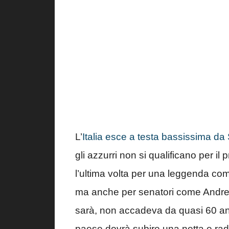
L’
Italia esce a testa bassissima da
gli azzurri non si qualificano per 
l’ultima volta per una leggenda come
ma anche per senatori come Andr
sarà, non accadeva da quasi 60 ann
paese dovrà subire una netta e radi