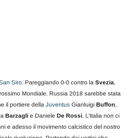
 San Siro
. Pareggiando 0-0 contro la
Svezia
,
il prossimo Mondiale. Russia 2018 sarebbe stata
 il portiere della
Juventus
Gianluigi
Buffon
,
ea
Barzagli
e Daniele
De Rossi
. L’Italia non ci
i e adesso il movimento calcistico del nostro
cale rivoluzione. Partendo dai vertici che