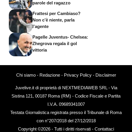
parole del ragazzo
Frattesi per Cambiaso?
Non c’è niente, parla
l’agente
Pagelle Juventus- Chelsea:
Zhegrova regala il gol
vittoria
Chi siamo
-
Redazione
-
Privacy Policy
-
Disclaimer
Juvelive.it di proprietà di NEXTMEDIAWEB SRL - Via
Sistina 121, 00187 Roma (RM) - Codice Fiscale e Partita
I.V.A. 09689341007
Testata Giornalistica registrata presso il Tribunale di Roma
con n°207/2018 del 27/12/2018
Copyright ©2026 - Tutti i diritti riservati -
Contattaci